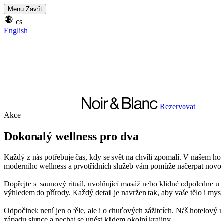
Menu
Zavřít
cs
English
Rezervovat
Akce
Dokonalý wellness pro dva
Každý z nás potřebuje čas, kdy se svět na chvíli zpomalí. V našem ho
moderního wellness a prvotřídních služeb vám pomůže načerpat novou 
Dopřejte si saunový rituál, uvolňující masáž nebo klidné odpoledne 
výhledem do přírody. Každý detail je navržen tak, aby vaše tělo i mys
Odpočinek není jen o těle, ale i o chuťových zážitcích. Náš hotelový r
západu slunce a nechat se unést klidem okolní krajiny.