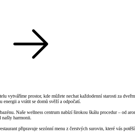
telu vytváříme prostor, kde můžete nechat každodenní starosti za dveřm
energii a vrátit se domů svěží a odpočatí.
u bazénu. Naše wellness centrum nabízí širokou škálu procedur – od aro
l našly harmonii.
estaurant připravuje sezónní menu z čerstvých surovin, které vás potěší