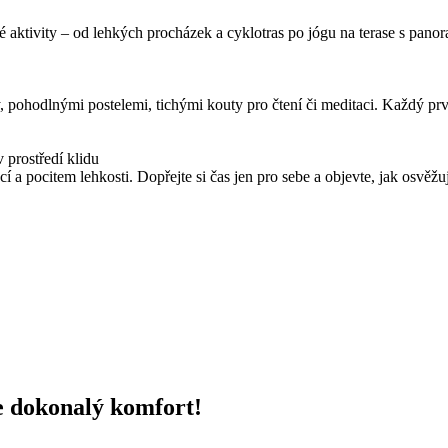
sové aktivity – od lehkých procházek a cyklotras po jógu na terase s p
pohodlnými postelemi, tichými kouty pro čtení či meditaci. Každý prve
 prostředí klidu
cí a pocitem lehkosti. Dopřejte si čas jen pro sebe a objevte, jak osvěžu
te dokonalý komfort!