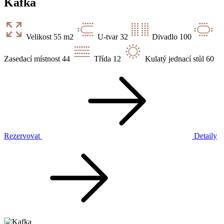
Kafka
Velikost
55 m2
U-tvar
32
Divadlo
100
Zasedací místnost
44
Třída
12
Kulatý jednací stůl
60
Rezervovat
Detaily