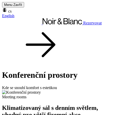
Menu
Zavřít
cs
English
Rezervovat
Konferenční prostory
Kde se snoubí komfort s estetikou
Meeting rooms
Klimatizovaný sál s denním světlem,
vhodný pro větší firemní akce.