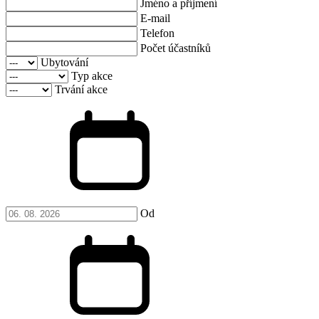
Jméno a příjmení
E-mail
Telefon
Počet účastníků
Ubytování
Typ akce
Trvání akce
Od