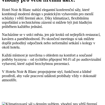
Hotel Noir & Blanc nabízí elegantní konferenční sály, které
kombinují moderní design s praktickým vybavením pro menší
schůzky i větší firemní akce. Díky klimatizaci, flexibilnímu
uspořádání a technickému zázemí si můžete být jisti hladkým
průběhem každého jednání.
Nacházíme se v srdci města, jen pár kroků od nejlepších restaurací,
kaváren a pamětihodností. Po skončení meetingu si tak můžete
dopřát pohodlný odpočinek nebo neformální setkání s kolegy v
okolí hotelu.
Každá místnost je navržena s ohledem na komfort a současné
potřeby byznysu – od rychlého připojení Wi-Fi až po audiovizuální
vybavení, které zajistí bezchybnou prezentaci.
V Hotelu Noir & Blanc propojujeme styl, funkčnost a klidné
prostředí, aby vaše pracovní události probíhaly vždy v dokonalé
atmosféře.